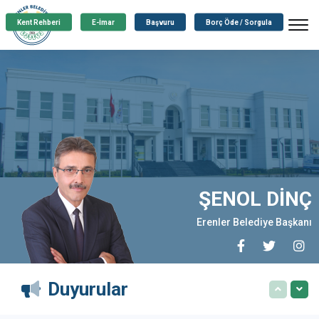
Kent Rehberi
E-İmar
Başvuru
Borç Öde / Sorgula
ŞENOL DİNÇ
Erenler Belediye Başkanı
Duyurular