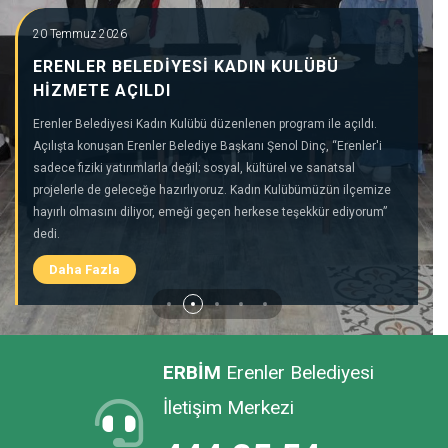
27.02.2026
20 Temmuz 2026
İ L A N
Detay
ERENLER BELEDİYESİ KADIN KULÜBÜ
HİZMETE AÇILDI
17.02.2026
1/1.000 ÖLÇEKLİ UYGULAMA İMAR PLANI
Erenler Belediyesi Kadın Kulübü düzenlenen program ile açıldı.
Detay
DEĞİŞİKLİĞİ HAKKINDA
Açılışta konuşan Erenler Belediye Başkanı Şenol Dinç, “Erenler'i
sadece fiziki yatırımlarla değil; sosyal, kültürel ve sanatsal
projelerle de geleceğe hazırlıyoruz. Kadın Kulübümüzün ilçemize
03.02.2026
4 ADET TAŞINMAZIN KİRALANMASI
hayırlı olmasını diliyor, emeği geçen herkese teşekkür ediyorum”
Detay
HAKKINDA
dedi.
Daha Fazla
04.12.2025
OFİS VE İŞ YERİ KİRALAMA İHALESİ
Detay
ERBİM
Erenler Belediyesi
15.09.2025
OFİS VE İŞ YERİ KİRALAMA İHALESİ
Detay
İletişim Merkezi