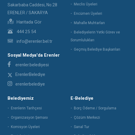
Meclis Üyeleri
Sakarbaba Caddesi, No:28
ERENLER / SAKARYA
Encümen Üyeleri
Haritada Gör
Mahalle Muhtarları
444 25 54
Belediyelerin Yetki Görev ve
Sorumlulukları
info@erenler.bel.tr
Geçmiş Belediye Başkanları
Sosyal Medya'da Erenler
erenler.belediyesi
ErenlerBelediye
erenlerbelediye
Belediyemiz
E-Belediye
Erenlerin Tarihçesi
Borç Ödeme / Sorgulama
Organizasyon Şeması
Çözüm Merkezi
Komisyon Üyeleri
Sanal Tur