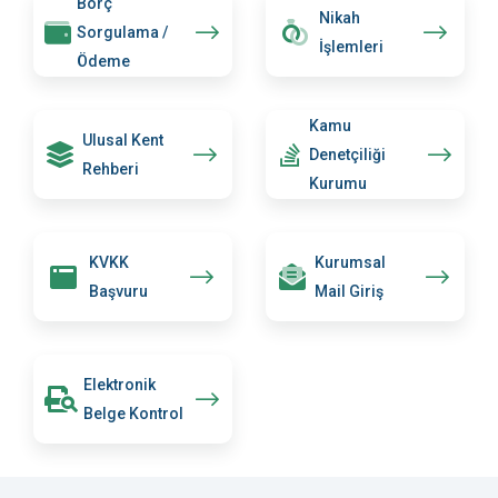
Borç
10.03.2025
6 adet taşınmazın kiralanması için
Nikah
Sorgulama /
Detay
Encümen huzurunda ihale yapılacaktır.
İşlemleri
Ödeme
İHALE İLANI!!! 8 Adet taşınmazın 2886 sayılı
31.12.2024
Kamu
Devlet İhale Kanununun 45. Maddesine göre
Ulusal Kent
Detay
Denetçiliği
"Açık Teklif ...
Rehberi
Kurumu
26.11.2024
İLAN - 1/1000 ÖLÇEKLİ REVİZYON
Detay
UYGULAMA İMAR PLANI
KVKK
Kurumsal
Başvuru
Mail Giriş
İLAN! Bekirpaşa, Kozluk, Pirahmetler
11.11.2024
parselasyon'a ait itirazlara göre yeni
Detay
Elektronik
düzenleme
Belge Kontrol
25.09.2024
İLAN! Bekirpaşa, Kozluk, Pirahmetler Arazi
Detay
ve Arsa Düzenlemesi