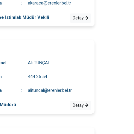
a
:
akaraca@erenler.bel.tr
ve İstimlak Müdür Vekili
Detay
yad
:
Ali TUNÇAL
n
:
444 25 54
a
:
alituncal@erenler.bel.tr
 Müdürü
Detay