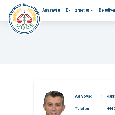
Anasayfa
E - Hizmetler
Belediy
Ad Soyad
:
Rah
Telefon
:
444 