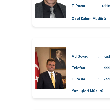
E-Posta
:
rahi
Özel Kalem Müdürü
Ad Soyad
:
Kad
Telefon
:
444
E-Posta
:
kadi
Yazı İşleri Müdürü