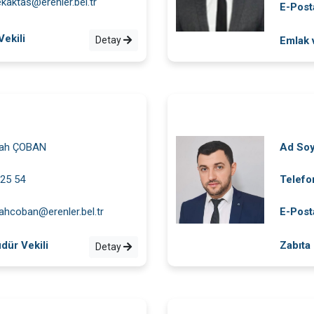
ekaktas@erenler.bel.tr
E-Post
Vekili
Detay
Emlak 
ah ÇOBAN
Ad So
 25 54
Telefo
ahcoban@erenler.bel.tr
E-Post
dür Vekili
Zabıta
Detay