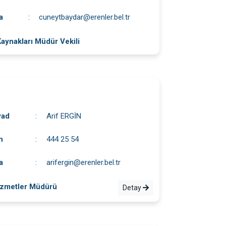
a
:
cuneytbaydar@erenler.bel.tr
Kaynakları Müdür Vekili
yad
:
Arif ERGİN
n
:
444 25 54
a
:
arifergin@erenler.bel.tr
izmetler Müdürü
Detay