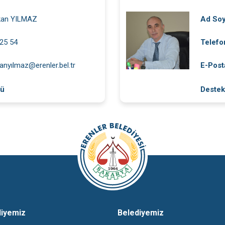
kan YILMAZ
Ad So
25 54
Telefo
anyılmaz@erenler.bel.tr
E-Post
rü
Destek
diyemiz
Belediyemiz