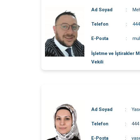
Ad Soyad
:
Meh
Telefon
:
444
E-Posta
:
mul
İşletme ve İştirakler 
Vekili
Ad Soyad
:
Yas
Telefon
:
444
E-Posta
:
yase