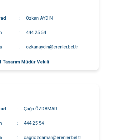
yad
:
Özkan AYDIN
n
:
444 25 54
a
:
ozkanaydin@erenler.bel.tr
l Tasarım Müdür Vekili
yad
:
Çağrı ÖZDAMAR
n
:
444 25 54
a
:
cagriozdamar@erenler.bel.tr