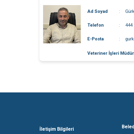
Ad Soyad
:
Gür
Telefon
:
444 
E-Posta
:
gurk
Veteriner İşleri Müdü
Bele
İletişim Bilgileri