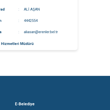
yad
:
ALİ AŞAN
n
:
4442554
a
:
aliasan@erenler.bel.tr
 Hizmetleri Müdürü
E-Belediye