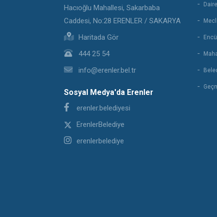
Daire
Hacıoğlu Mahallesi, Sakarbaba
Caddesi, No:28 ERENLER / SAKARYA
Mecli
Haritada Gör
Encü
444 25 54
Maha
info@erenler.bel.tr
Beled
Geçm
Sosyal Medya'da Erenler
erenler.belediyesi
ErenlerBelediye
erenlerbelediye