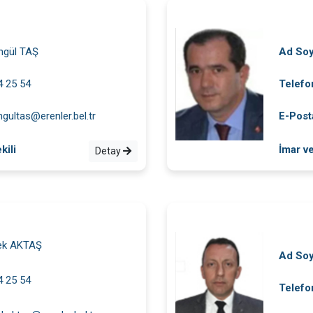
ngül TAŞ
Ad So
4 25 54
Telefo
gultas@erenler.bel.tr
E-Post
kili
İmar v
Detay
lek AKTAŞ
Ad So
4 25 54
Telefo