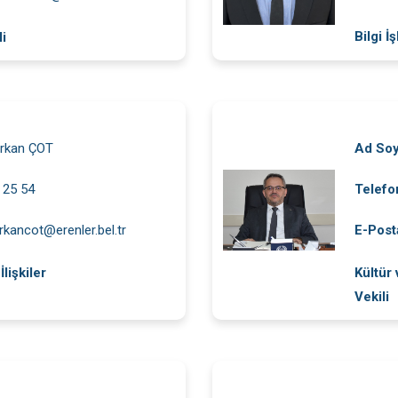
Bilgi İ
li
rkan ÇOT
Ad So
 25 54
Telefo
rkancot@erenler.bel.tr
E-Post
lişkiler
Kültür
Vekili