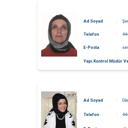
Ad Soyad
:
Şe
Telefon
:
44
E-Posta
:
sen
Yapı Kontrol Müdür Ve
Ad Soyad
:
Di
Telefon
:
44