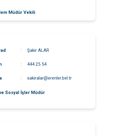
şlem Müdür Vekili
yad
:
Şakir ALAR
n
:
444 25 54
a
:
sakiralar@erenler.bel.tr
 ve Sosyal İşler Müdür