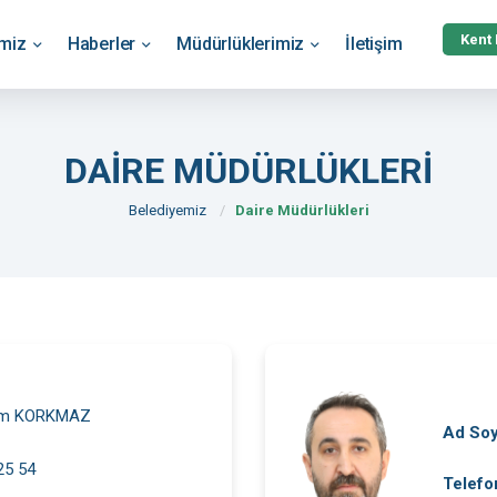
Kent
emiz
Haberler
Müdürlüklerimiz
İletişim
DAİRE MÜDÜRLÜKLERİ
Belediyemiz
Daire Müdürlükleri
im KORKMAZ
Ad So
25 54
Telefo