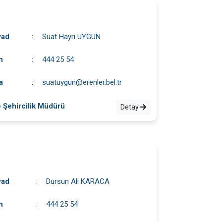
yad
:
Suat Hayri UYGUN
n
:
444 25 54
a
:
suatuygun@erenler.bel.tr
e Şehircilik Müdürü
Detay
yad
:
Dursun Ali KARACA
n
:
444 25 54