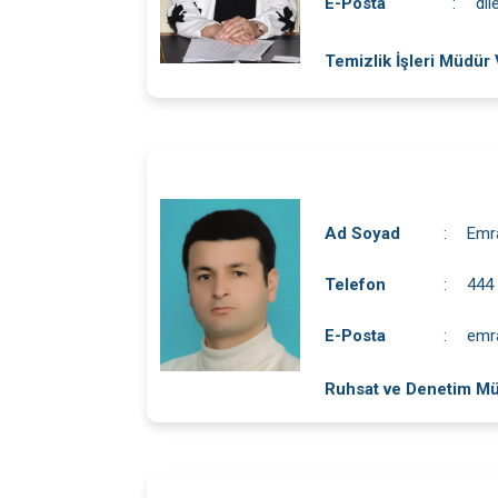
E-Posta
:
dil
Temizlik İşleri Müdür 
Ad Soyad
:
Emr
Telefon
:
444
E-Posta
:
emr
Ruhsat ve Denetim Mü