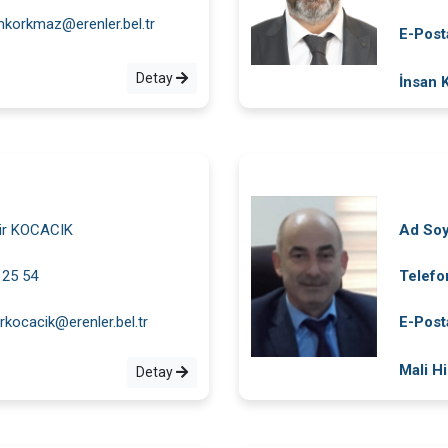
mkorkmaz@erenler.bel.tr
E-Post
Detay
İnsan 
ir KOCACIK
Ad So
 25 54
Telefo
rkocacik@erenler.bel.tr
E-Post
Mali H
Detay