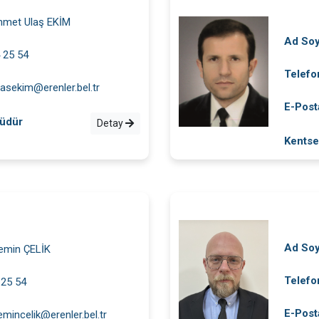
met Ulaş EKİM
Ad So
 25 54
Telefo
asekim@erenler.bel.tr
E-Post
Müdür
Detay
Kentse
Ad So
emin ÇELİK
Telefo
 25 54
E-Post
mincelik@erenler.bel.tr