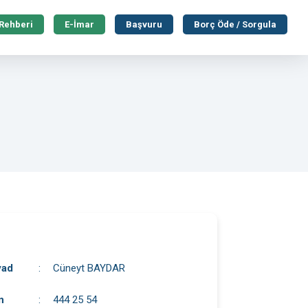
 Rehberi
E-İmar
Başvuru
Borç Öde / Sorgula
yad
:
Cüneyt BAYDAR
n
:
444 25 54