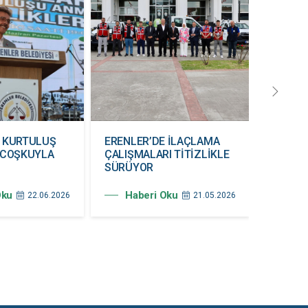
E KURTULUŞ
ERENLER’DE İLAÇLAMA
19 MAY
 COŞKUYLA
ÇALIŞMALARI TİTİZLİKLE
COŞKU
SÜRÜYOR
Hab
Oku
Haberi Oku
22.06.2026
21.05.2026