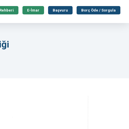
 Rehberi
E-İmar
Başvuru
Borç Öde / Sorgula
iği