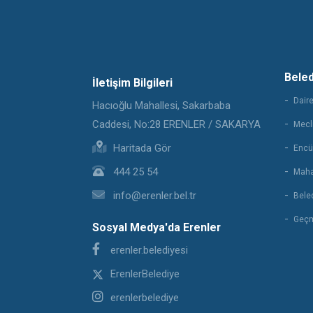
Bele
İletişim Bilgileri
Daire
Hacıoğlu Mahallesi, Sakarbaba
Caddesi, No:28 ERENLER / SAKARYA
Mecli
Haritada Gör
Encü
444 25 54
Maha
info@erenler.bel.tr
Beled
Geçm
Sosyal Medya'da Erenler
erenler.belediyesi
ErenlerBelediye
erenlerbelediye