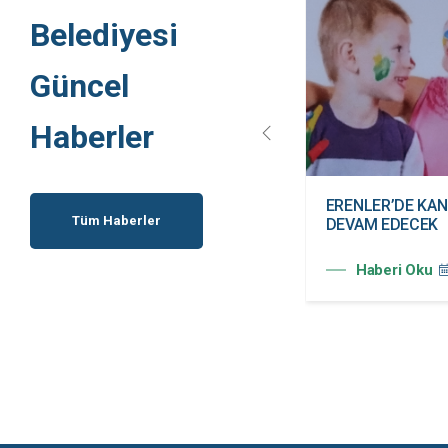
Belediyesi
Güncel
Haberler
ERENLER BELEDİYESİ
ERENLER’DE KAN
Tüm Haberler
KADIN KULÜBÜ HİZMETE
DEVAM EDECEK
AÇILDI
Haberi Oku
Haberi Oku
20.07.2026