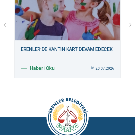
ERENLER’DE KANTİN KART DEVAM EDECEK
B
M
Haberi Oku
026
20.07.2026