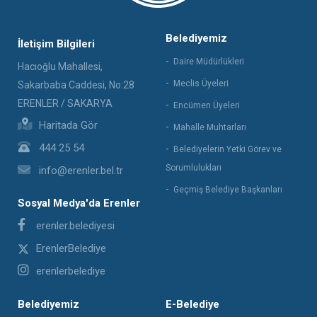
Belediyemiz
İletişim Bilgileri
Daire Müdürlükleri
Hacıoğlu Mahallesi,
Meclis Üyeleri
Sakarbaba Caddesi, No:28
ERENLER / SAKARYA
Encümen Üyeleri
Haritada Gör
Mahalle Muhtarları
444 25 54
Belediyelerin Yetki Görev ve
Sorumlulukları
info@erenler.bel.tr
Geçmiş Belediye Başkanları
Sosyal Medya'da Erenler
erenler.belediyesi
ErenlerBelediye
erenlerbelediye
Belediyemiz
E-Belediye