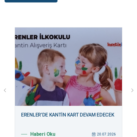
ERENLER’DE KANTİN KART DEVAM EDECEK
B
M
Haberi Oku
026
20.07.2026