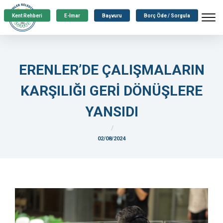
Kent Rehberi
E-İmar
Başvuru
Borç Öde / Sorgula
ERENLER’DE ÇALIŞMALARIN
KARŞILIĞI GERİ DÖNÜŞLERE
YANSIDI
02/08/2024