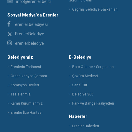
Sorumlulukları
info@erenler.bel.tr
Geçmiş Belediye Başkanları
Sosyal Medya'da Erenler
erenler.belediyesi
ErenlerBelediye
erenlerbelediye
Belediyemiz
E-Belediye
Erenlerin Tarihçesi
Borç Ödeme / Sorgulama
Organizasyon Şeması
Çözüm Merkezi
Komisyon Üyeleri
Sanal Tur
Tesislerimiz
Belediye 360
Kamu Kurumlarımız
Park ve Bahçe Faaliyetleri
Erenler İlçe Haritası
Haberler
Erenler Haberleri