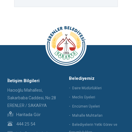
Belediyemiz
İletişim Bilgileri
Daire Müdürlükleri
Hacıoğlu Mahallesi,
Meclis Üyeleri
Sakarbaba Caddesi, No:28
ERENLER / SAKARYA
Encümen Üyeleri
Haritada Gör
Mahalle Muhtarları
444 25 54
Belediyelerin Yetki Görev ve