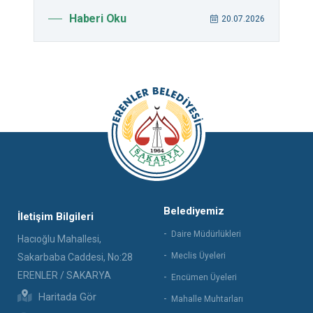
Haberi Oku
026
20.07.2026
Belediyemiz
İletişim Bilgileri
Daire Müdürlükleri
Hacıoğlu Mahallesi,
Meclis Üyeleri
Sakarbaba Caddesi, No:28
ERENLER / SAKARYA
Encümen Üyeleri
Haritada Gör
Mahalle Muhtarları