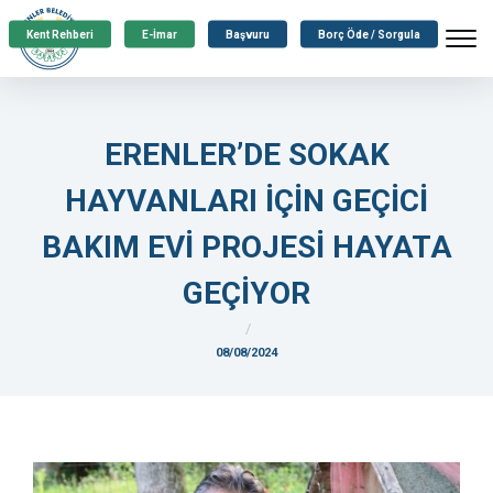
Kent Rehberi
E-İmar
Başvuru
Borç Öde / Sorgula
ERENLER’DE SOKAK
HAYVANLARI İÇİN GEÇİCİ
BAKIM EVİ PROJESİ HAYATA
GEÇİYOR
08/08/2024