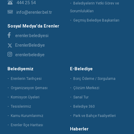
444 25 54
Belediyelerin Yetki Görev ve
Sorumlulukları
info@erenler.bel.tr
Geçmiş Belediye Başkanları
Sosyal Medya'da Erenler
erenler.belediyesi
ErenlerBelediye
erenlerbelediye
Belediyemiz
E-Belediye
Erenlerin Tarihçesi
Borç Ödeme / Sorgulama
Organizasyon Şeması
Çözüm Merkezi
Komisyon Üyeleri
Sanal Tur
Tesislerimiz
Belediye 360
Kamu Kurumlarımız
Park ve Bahçe Faaliyetleri
Erenler İlçe Haritası
Haberler