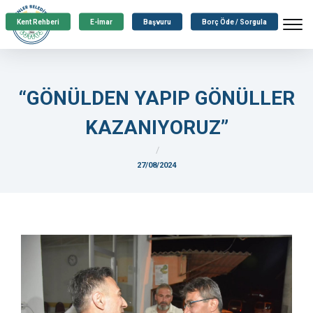
Kent Rehberi
E-İmar
Başvuru
Borç Öde / Sorgula
“GÖNÜLDEN YAPIP GÖNÜLLER
KAZANIYORUZ”
27/08/2024