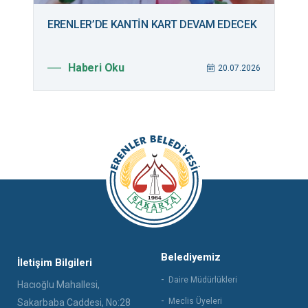
ERENLER’DE KANTİN KART DEVAM EDECEK
B
M
Haberi Oku
026
20.07.2026
Belediyemiz
İletişim Bilgileri
Daire Müdürlükleri
Hacıoğlu Mahallesi,
Meclis Üyeleri
Sakarbaba Caddesi, No:28