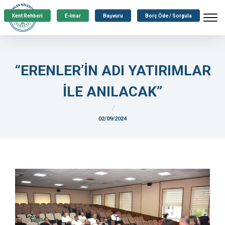
Kent Rehberi
E-İmar
Başvuru
Borç Öde / Sorgula
“ERENLER’İN ADI YATIRIMLAR
İLE ANILACAK”
02/09/2024