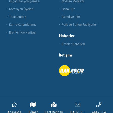
Organizasyon Şeması
Çözüm Merkezi
Komisyon Üyeleri
Sanal Tur
Tesislerimiz
Belediye 360
Kamu Kurumlarımız
Park ve Bahçe Faaliyetleri
Erenler İlçe Haritası
Haberler
Erenler Haberleri
İletişim
© 2021 Erenler Belediyesi | Tüm hakları saklıdır.
Anasayfa
E-İmar
Kent Rehberi
BASVURU
444 25 54