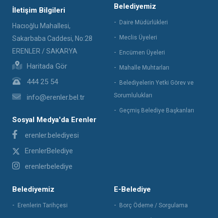
Belediyemiz
İletişim Bilgileri
Daire Müdürlükleri
Hacıoğlu Mahallesi,
Meclis Üyeleri
Sakarbaba Caddesi, No:28
ERENLER / SAKARYA
Encümen Üyeleri
Haritada Gör
Mahalle Muhtarları
444 25 54
Belediyelerin Yetki Görev ve
Sorumlulukları
info@erenler.bel.tr
Geçmiş Belediye Başkanları
Sosyal Medya'da Erenler
erenler.belediyesi
ErenlerBelediye
erenlerbelediye
Belediyemiz
E-Belediye
Erenlerin Tarihçesi
Borç Ödeme / Sorgulama