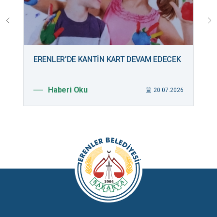
ERENLER’DE KANTİN KART DEVAM EDECEK
B
M
Haberi Oku
026
20.07.2026