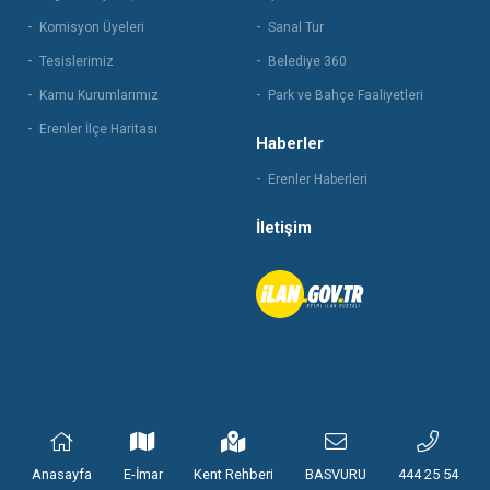
Komisyon Üyeleri
Sanal Tur
Tesislerimiz
Belediye 360
Kamu Kurumlarımız
Park ve Bahçe Faaliyetleri
Erenler İlçe Haritası
Haberler
Erenler Haberleri
İletişim
© 2021 Erenler Belediyesi | Tüm hakları saklıdır.
Anasayfa
E-İmar
Kent Rehberi
BASVURU
444 25 54