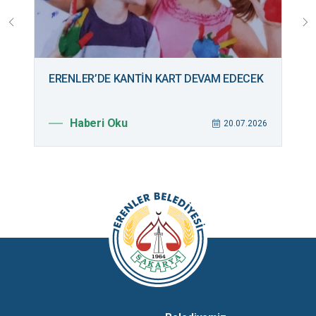
ERENLER’DE KANTİN KART DEVAM EDECEK
B
M
Haberi Oku
026
20.07.2026