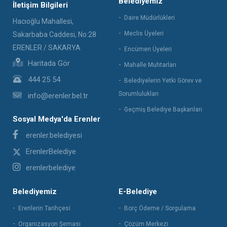
Belediyemiz
İletişim Bilgileri
Daire Müdürlükleri
Hacıoğlu Mahallesi,
Meclis Üyeleri
Sakarbaba Caddesi, No:28
ERENLER / SAKARYA
Encümen Üyeleri
Haritada Gör
Mahalle Muhtarları
444 25 54
Belediyelerin Yetki Görev ve
Sorumlulukları
info@erenler.bel.tr
Geçmiş Belediye Başkanları
Sosyal Medya'da Erenler
erenler.belediyesi
ErenlerBelediye
erenlerbelediye
Belediyemiz
E-Belediye
Erenlerin Tarihçesi
Borç Ödeme / Sorgulama
Organizasyon Şeması
Çözüm Merkezi