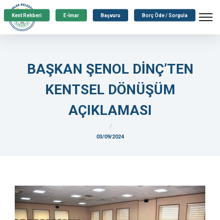
Kent Rehberi
E-İmar
Başvuru
Borç Öde / Sorgula
BAŞKAN ŞENOL DİNÇ’TEN
KENTSEL DÖNÜŞÜM
AÇIKLAMASI
03/09/2024