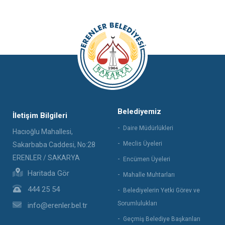
Belediyemiz
İletişim Bilgileri
Daire Müdürlükleri
Hacıoğlu Mahallesi,
Meclis Üyeleri
Sakarbaba Caddesi, No:28
ERENLER / SAKARYA
Encümen Üyeleri
Haritada Gör
Mahalle Muhtarları
444 25 54
Belediyelerin Yetki Görev ve
Sorumlulukları
info@erenler.bel.tr
Geçmiş Belediye Başkanları