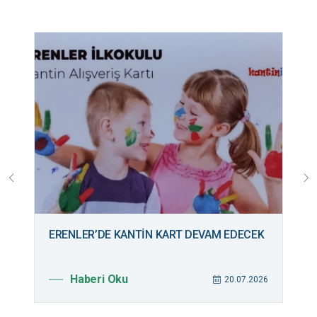
ERENLER’DE KANTİN KART DEVAM EDECEK
B
M
Haberi Oku
026
20.07.2026