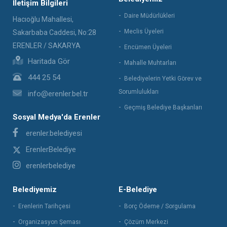
İletişim Bilgileri
Daire Müdürlükleri
Hacıoğlu Mahallesi,
Meclis Üyeleri
Sakarbaba Caddesi, No:28
ERENLER / SAKARYA
Encümen Üyeleri
Haritada Gör
Mahalle Muhtarları
444 25 54
Belediyelerin Yetki Görev ve
Sorumlulukları
info@erenler.bel.tr
Geçmiş Belediye Başkanları
Sosyal Medya'da Erenler
erenler.belediyesi
ErenlerBelediye
erenlerbelediye
Belediyemiz
E-Belediye
Erenlerin Tarihçesi
Borç Ödeme / Sorgulama
Organizasyon Şeması
Çözüm Merkezi