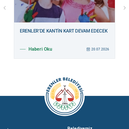
ERENLER’DE KANTİN KART DEVAM EDECEK
B
M
Haberi Oku
026
20.07.2026
Belediyemiz