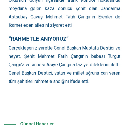
Ordu’nun Gülyalı İlçesinde trafik kontrol noktasında
meydana gelen kaza sonucu şehit olan Jandarma
Astsubay Çavuş Mehmet Fatih Çangır’ın Erenler de
ikamet eden ailesini ziyaret etti.
“RAHMETLE ANIYORUZ”
Gerçekleşen ziyarette Genel Başkan Mustafa Destici ve
heyet, Şehit Mehmet Fatih Çangır’ın babası Turgut
Çangır’a ve annesi Asiye Çangır’a taziye dileklerini iletti.
Genel Başkan Destici, vatan ve millet uğruna can veren
tüm şehitleri rahmetle andığını ifade etti.
Güncel Haberler