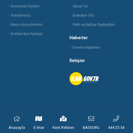
Komisyon Üyeleri
Sanal Tur
Tesislerimiz
Belediye 360
Kamu Kurumlarımız
Park ve Bahçe Faaliyetleri
Erenler İlçe Haritası
Haberler
Erenler Haberleri
İletişim
© 2021 Erenler Belediyesi | Tüm hakları saklıdır.
Anasayfa
E-İmar
Kent Rehberi
BASVURU
444 25 54