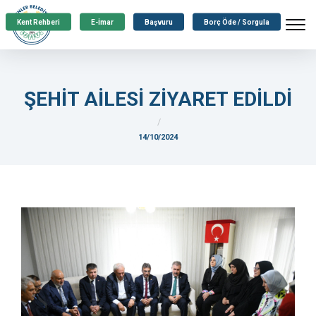
Kent Rehberi
E-İmar
Başvuru
Borç Öde / Sorgula
ŞEHİT AİLESİ ZİYARET EDİLDİ
14/10/2024