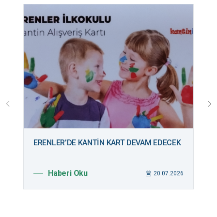
ERENLER’DE KANTİN KART DEVAM EDECEK
B
M
Haberi Oku
026
20.07.2026