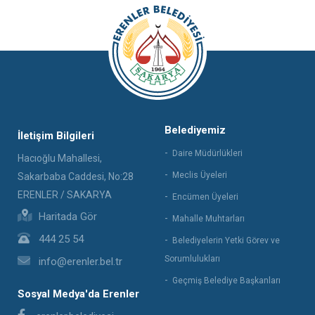
Belediyemiz
İletişim Bilgileri
Daire Müdürlükleri
Hacıoğlu Mahallesi,
Meclis Üyeleri
Sakarbaba Caddesi, No:28
ERENLER / SAKARYA
Encümen Üyeleri
Haritada Gör
Mahalle Muhtarları
444 25 54
Belediyelerin Yetki Görev ve
Sorumlulukları
info@erenler.bel.tr
Geçmiş Belediye Başkanları
Sosyal Medya'da Erenler