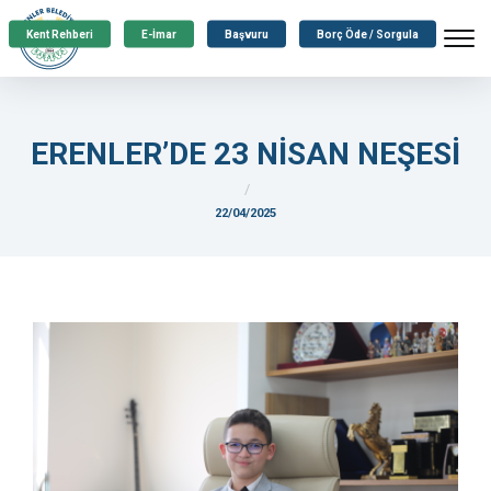
Kent Rehberi
E-İmar
Başvuru
Borç Öde / Sorgula
ERENLER’DE 23 NİSAN NEŞESİ
22/04/2025