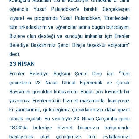
koltuğunu Abdullah Esma Kocabıyık Ortaokulu 6. Sınıf
öğrencisi Yusuf Palandöken’e bıraktı. Gerçekleşen
ziyaret ve programda Yusuf Palandöken, “Erenlerdeki
tüm arkadaşlarım ve öğrenciler adına bugün buradayım.
Bizlere olan desteği ve sunduğu imkanlar için Erenler
Belediye Başkanımız Şenol Dinç’e teşekkür ediyorum”
dedi.
23 NİSAN
Erenler Belediye Başkanı Şenol Dinç ise, “Tüm
çocukların 23 Nisan Ulusal Egemenlik ve Çocuk
Bayramını gönülden kutluyorum. Bugün çok kıymetli bir
yavrumuz Erenlerimizin hizmet makamında. İnanıyoruz
ki yarınlarımız, geleceğimiz çocuklarımızla daha güzel
olacak inşallah. Bu vesileyle 23 Nisan Çarşamba günü
18.00’da belediye hizmet binamızın bahçesinde
başlayacak olan şenliğimize tüm evlatlarımızı