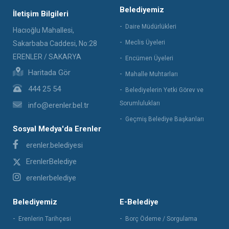
Belediyemiz
İletişim Bilgileri
Daire Müdürlükleri
Hacıoğlu Mahallesi,
Meclis Üyeleri
Sakarbaba Caddesi, No:28
ERENLER / SAKARYA
Encümen Üyeleri
Haritada Gör
Mahalle Muhtarları
444 25 54
Belediyelerin Yetki Görev ve
Sorumlulukları
info@erenler.bel.tr
Geçmiş Belediye Başkanları
Sosyal Medya'da Erenler
erenler.belediyesi
ErenlerBelediye
erenlerbelediye
Belediyemiz
E-Belediye
Erenlerin Tarihçesi
Borç Ödeme / Sorgulama