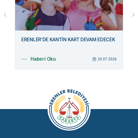
ERENLER’DE KANTİN KART DEVAM EDECEK
B
M
Haberi Oku
026
20.07.2026