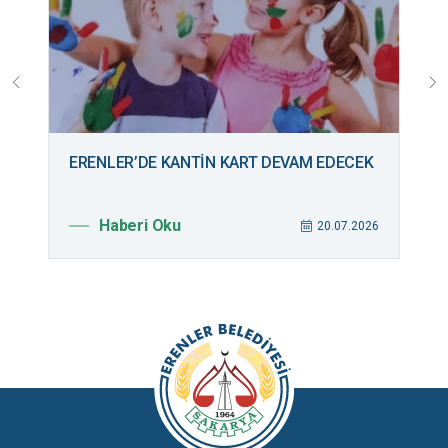
ERENLER’DE KANTİN KART DEVAM EDECEK
B
M
Haberi Oku
026
20.07.2026