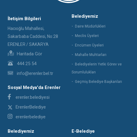
Belediyemiz
İletişim Bilgileri
Daire Müdürlükleri
Hacıoğlu Mahallesi,
Meclis Üyeleri
Sakarbaba Caddesi, No:28
ERENLER / SAKARYA
Encümen Üyeleri
Haritada Gör
Mahalle Muhtarları
444 25 54
Belediyelerin Yetki Görev ve
Sorumlulukları
info@erenler.bel.tr
Geçmiş Belediye Başkanları
Sosyal Medya'da Erenler
erenler.belediyesi
ErenlerBelediye
erenlerbelediye
Belediyemiz
E-Belediye