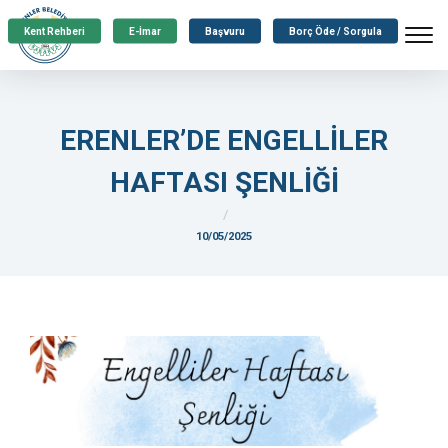
Kent Rehberi
E-İmar
Başvuru
Borç Öde / Sorgula
ERENLER’DE ENGELLİLER
HAFTASI ŞENLİĞİ
10/05/2025