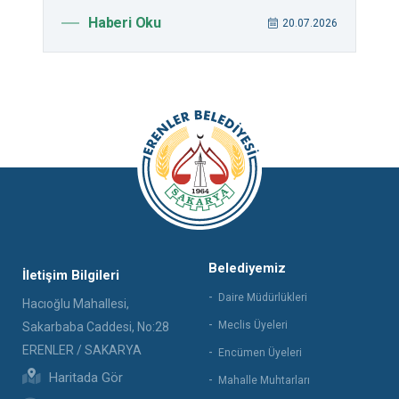
Haberi Oku
026
20.07.2026
Belediyemiz
İletişim Bilgileri
Daire Müdürlükleri
Hacıoğlu Mahallesi,
Meclis Üyeleri
Sakarbaba Caddesi, No:28
ERENLER / SAKARYA
Encümen Üyeleri
Haritada Gör
Mahalle Muhtarları