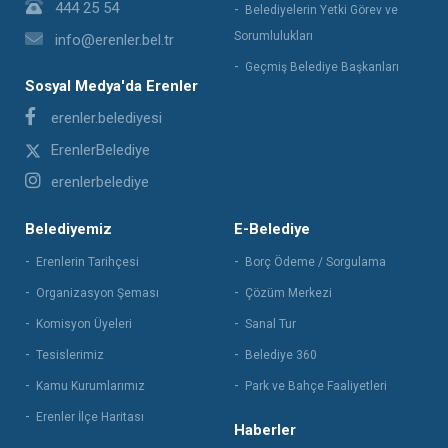
444 25 54
Belediyelerin Yetki Görev ve
Sorumlulukları
info@erenler.bel.tr
Geçmiş Belediye Başkanları
Sosyal Medya'da Erenler
erenler.belediyesi
ErenlerBelediye
erenlerbelediye
Belediyemiz
E-Belediye
Erenlerin Tarihçesi
Borç Ödeme / Sorgulama
Organizasyon Şeması
Çözüm Merkezi
Komisyon Üyeleri
Sanal Tur
Tesislerimiz
Belediye 360
Kamu Kurumlarımız
Park ve Bahçe Faaliyetleri
Erenler İlçe Haritası
Haberler