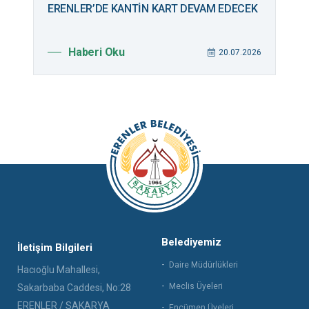
ERENLER’DE KANTİN KART DEVAM EDECEK
B
M
Haberi Oku
026
20.07.2026
Belediyemiz
İletişim Bilgileri
Daire Müdürlükleri
Hacıoğlu Mahallesi,
Meclis Üyeleri
Sakarbaba Caddesi, No:28
ERENLER / SAKARYA
Encümen Üyeleri