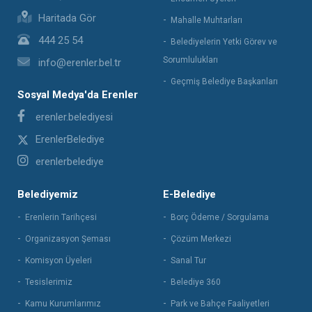
Haritada Gör
Mahalle Muhtarları
444 25 54
Belediyelerin Yetki Görev ve
Sorumlulukları
info@erenler.bel.tr
Geçmiş Belediye Başkanları
Sosyal Medya'da Erenler
erenler.belediyesi
ErenlerBelediye
erenlerbelediye
Belediyemiz
E-Belediye
Erenlerin Tarihçesi
Borç Ödeme / Sorgulama
Organizasyon Şeması
Çözüm Merkezi
Komisyon Üyeleri
Sanal Tur
Tesislerimiz
Belediye 360
Kamu Kurumlarımız
Park ve Bahçe Faaliyetleri