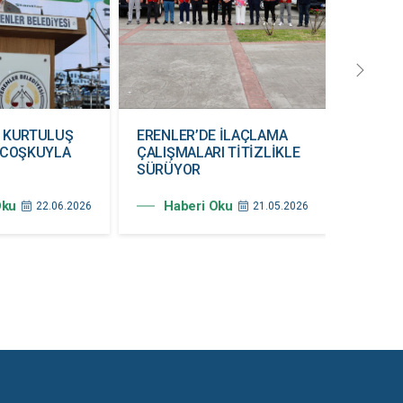
E KURTULUŞ
ERENLER’DE İLAÇLAMA
19 MAY
 COŞKUYLA
ÇALIŞMALARI TİTİZLİKLE
COŞKU
SÜRÜYOR
Hab
Oku
Haberi Oku
22.06.2026
21.05.2026