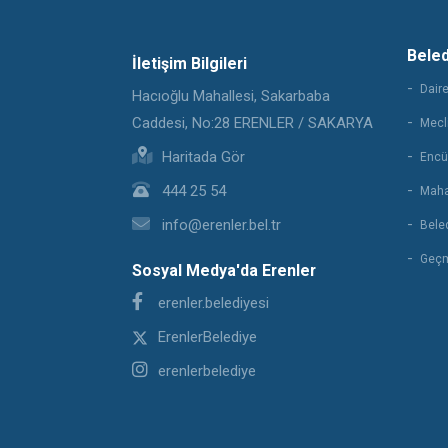
Bele
İletişim Bilgileri
Daire
Hacıoğlu Mahallesi, Sakarbaba
Caddesi, No:28 ERENLER / SAKARYA
Mecli
Haritada Gör
Encü
444 25 54
Maha
info@erenler.bel.tr
Beled
Geçm
Sosyal Medya'da Erenler
erenler.belediyesi
ErenlerBelediye
erenlerbelediye