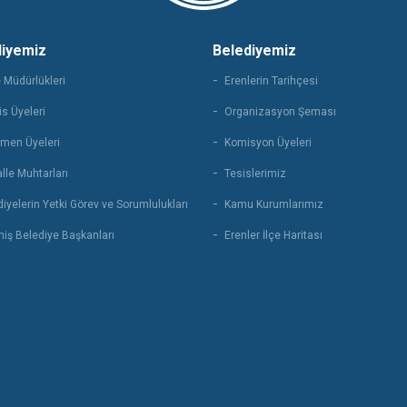
diyemiz
Belediyemiz
 Müdürlükleri
Erenlerin Tarihçesi
s Üyeleri
Organizasyon Şeması
men Üyeleri
Komisyon Üyeleri
lle Muhtarları
Tesislerimiz
iyelerin Yetki Görev ve Sorumlulukları
Kamu Kurumlarımız
iş Belediye Başkanları
Erenler İlçe Haritası