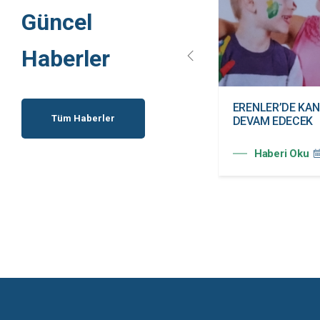
Güncel
Haberler
ERENLER BELEDİYESİ
ERENLER’DE KAN
Tüm Haberler
KADIN KULÜBÜ HİZMETE
DEVAM EDECEK
AÇILDI
Haberi Oku
Haberi Oku
20.07.2026