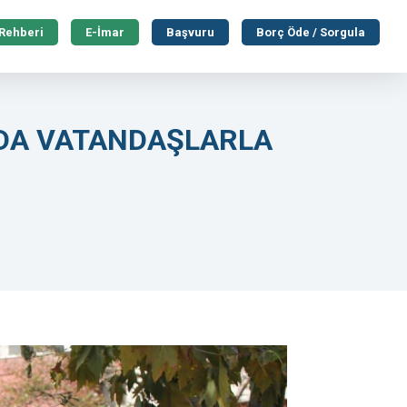
 Rehberi
E-İmar
Başvuru
Borç Öde / Sorgula
NDA VATANDAŞLARLA