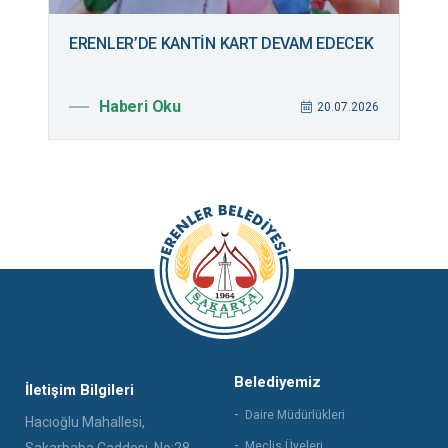
ERENLER’DE KANTİN KART DEVAM EDECEK
B
M
Haberi Oku
026
20.07.2026
Belediyemiz
İletişim Bilgileri
Daire Müdürlükleri
Hacıoğlu Mahallesi,
Meclis Üyeleri