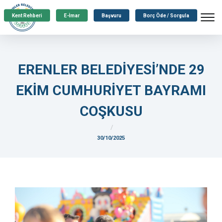
Kent Rehberi
E-İmar
Başvuru
Borç Öde / Sorgula
ERENLER BELEDİYESİ’NDE 29
EKİM CUMHURİYET BAYRAMI
COŞKUSU
30/10/2025