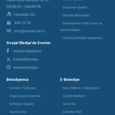
Sakarbaba Caddesi, No:28
ERENLER / SAKARYA
Encümen Üyeleri
Haritada Gör
Mahalle Muhtarları
444 25 54
Belediyelerin Yetki Görev ve
Sorumlulukları
info@erenler.bel.tr
Geçmiş Belediye Başkanları
Sosyal Medya'da Erenler
erenler.belediyesi
ErenlerBelediye
erenlerbelediye
Belediyemiz
E-Belediye
Erenlerin Tarihçesi
Borç Ödeme / Sorgulama
Organizasyon Şeması
Çözüm Merkezi
Komisyon Üyeleri
Sanal Tur
Tesislerimiz
Belediye 360