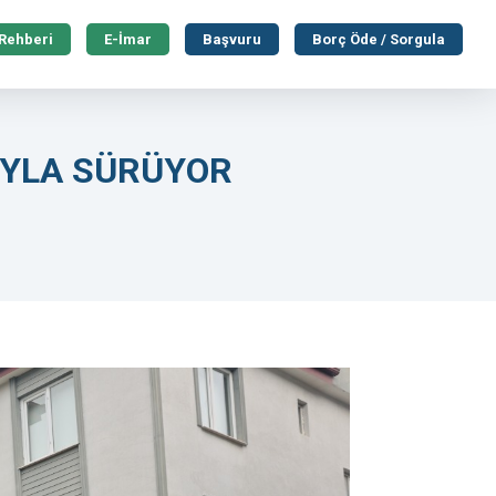
 Rehberi
E-İmar
Başvuru
Borç Öde / Sorgula
IYLA SÜRÜYOR