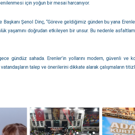
enilenmesi için yoğun bir mesai harcanıyor.
ye Başkanı Şenol Dinç, “Göreve geldiğimiz günden bu yana Erenler
ünlük yaşamını doğrudan etkileyen bir unsur. Bu nedenle asfaltl
gece gündüz sahada. Erenler’in yollarını modern, güvenli ve ko
andaşların talep ve önerilerini dikkate alarak çalışmaların titizli