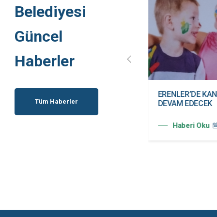
Belediyesi
Güncel
Haberler
ERENLER BELEDİYESİ
ERENLER’DE KAN
Tüm Haberler
KADIN KULÜBÜ HİZMETE
DEVAM EDECEK
AÇILDI
Haberi Oku
Haberi Oku
20.07.2026