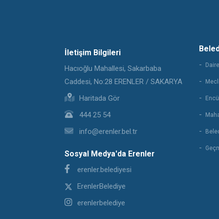
Bele
İletişim Bilgileri
Daire
Hacıoğlu Mahallesi, Sakarbaba
Caddesi, No:28 ERENLER / SAKARYA
Mecli
Haritada Gör
Encü
444 25 54
Maha
info@erenler.bel.tr
Beled
Geçm
Sosyal Medya'da Erenler
erenler.belediyesi
ErenlerBelediye
erenlerbelediye