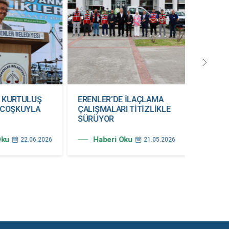
E KURTULUŞ
ERENLER’DE İLAÇLAMA
19 MAY
 COŞKUYLA
ÇALIŞMALARI TİTİZLİKLE
COŞKU
SÜRÜYOR
Hab
Oku
Haberi Oku
22.06.2026
21.05.2026