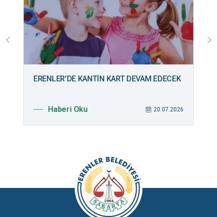
ERENLER’DE KANTİN KART DEVAM EDECEK
B
M
Haberi Oku
026
20.07.2026