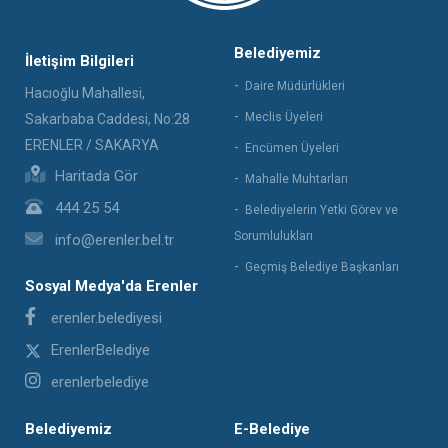
Belediyemiz
İletişim Bilgileri
Daire Müdürlükleri
Hacıoğlu Mahallesi,
Meclis Üyeleri
Sakarbaba Caddesi, No:28
ERENLER / SAKARYA
Encümen Üyeleri
Haritada Gör
Mahalle Muhtarları
444 25 54
Belediyelerin Yetki Görev ve
Sorumlulukları
info@erenler.bel.tr
Geçmiş Belediye Başkanları
Sosyal Medya'da Erenler
erenler.belediyesi
ErenlerBelediye
erenlerbelediye
Belediyemiz
E-Belediye