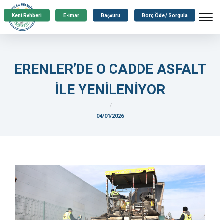
Kent Rehberi
E-İmar
Başvuru
Borç Öde / Sorgula
ERENLER’DE O CADDE ASFALT
İLE YENİLENİYOR
04/01/2026