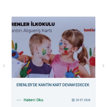
ERENLER’DE KANTİN KART DEVAM EDECEK
B
M
Haberi Oku
026
20.07.2026