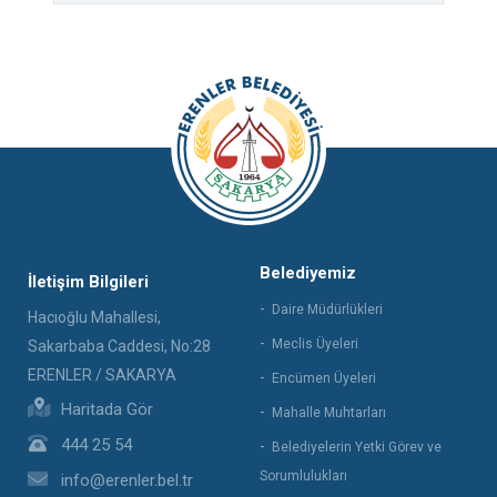
Belediyemiz
İletişim Bilgileri
Daire Müdürlükleri
Hacıoğlu Mahallesi,
Meclis Üyeleri
Sakarbaba Caddesi, No:28
ERENLER / SAKARYA
Encümen Üyeleri
Haritada Gör
Mahalle Muhtarları
444 25 54
Belediyelerin Yetki Görev ve
Sorumlulukları
info@erenler.bel.tr