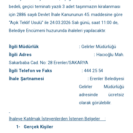
bedeli, geçici teminatı yazılı 3 adet taşınmazın kiralanması
için 2886 sayılı Devlet İhale Kanununun 45. maddesine göre
“Açık Teklif Usulü” ile 24.03.2026 Salı günü, saat 11:00 de,
Belediye Encümeni huzurunda ihaleleri yapılacaktır.
İlgili Müdürlük
:
Gelirler Müdürlüğü
İlgili Adres
:
Hacıoğlu Mah.
Sakarbaba Cad. No: 28 Erenler/SAKARYA
İlgili Telefon ve Faks
:
444 25 54
İhale Şartnamesi
:
Erenler Belediyesi
Gelirler Müdürlüğü
adresinde ücretsiz
olarak görülebilir.
İhaleye Katılmak İsteyenlerden İstenen Belgeler
:
1-
Gerçek Kişiler