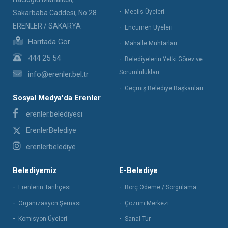
Meclis Üyeleri
Sakarbaba Caddesi, No:28
ERENLER / SAKARYA
Encümen Üyeleri
Haritada Gör
Mahalle Muhtarları
444 25 54
Belediyelerin Yetki Görev ve
Sorumlulukları
info@erenler.bel.tr
Geçmiş Belediye Başkanları
Sosyal Medya'da Erenler
erenler.belediyesi
ErenlerBelediye
erenlerbelediye
Belediyemiz
E-Belediye
Erenlerin Tarihçesi
Borç Ödeme / Sorgulama
Organizasyon Şeması
Çözüm Merkezi
Komisyon Üyeleri
Sanal Tur