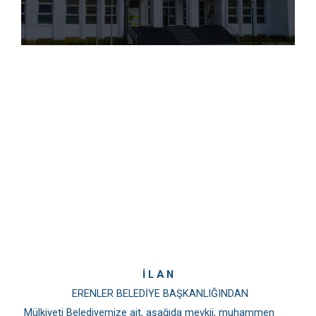
İ L A N
ERENLER BELEDİYE BAŞKANLIĞINDAN
M
ülkiyeti Belediyemize ait, aşağıda mevkii, muhammen