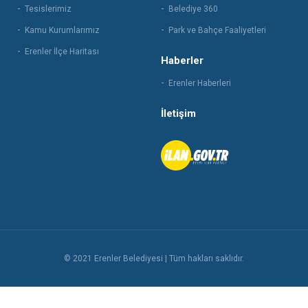
Tesislerimiz
Belediye 360
Kamu Kurumlarımız
Park ve Bahçe Faaliyetleri
Erenler İlçe Haritası
Haberler
Erenler Haberleri
İletişim
© 2021 Erenler Belediyesi | Tüm hakları saklıdır.