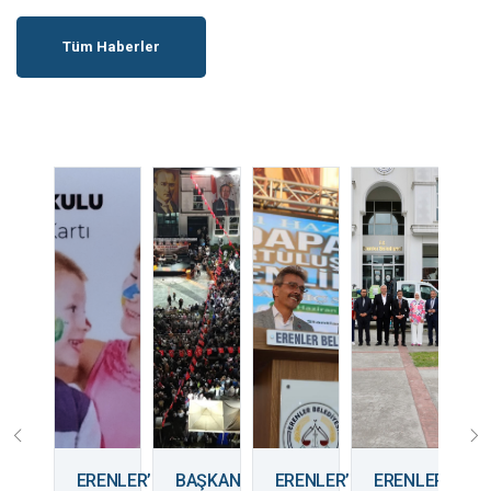
Tüm Haberler
ENLER
ERENLER’DE
BAŞKAN
ERENLER’DE
ERENLER’DE
1