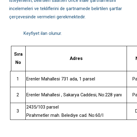
isteyenlerin, belirtilen saatten önce ihale şartnamesini
incelemeleri ve tekliflerini de şartnamede belirtilen şartlar
çerçevesinde vermeleri gerekmektedir.
Keyfiyet ilan olunur.
Sıra
Adres
No
1
Erenler Mahallesi 731 ada, 1 parsel
Pa
2
Erenler Mahallesi , Sakarya Caddesi, No:228 yanı
Pa
2435/103 parsel
3
Pirahmetler mah. Belediye cad. No:60/I