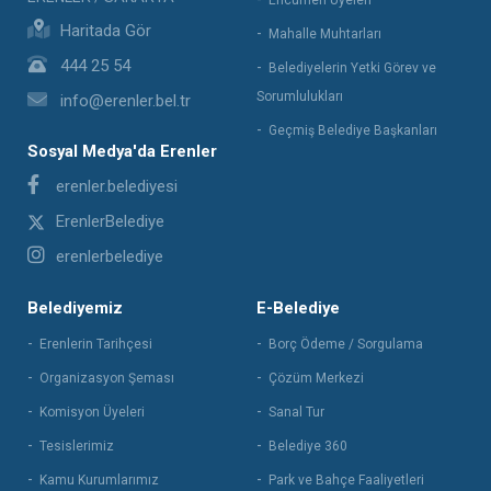
Encümen Üyeleri
Haritada Gör
Mahalle Muhtarları
444 25 54
Belediyelerin Yetki Görev ve
Sorumlulukları
info@erenler.bel.tr
Geçmiş Belediye Başkanları
Sosyal Medya'da Erenler
erenler.belediyesi
ErenlerBelediye
erenlerbelediye
Belediyemiz
E-Belediye
Erenlerin Tarihçesi
Borç Ödeme / Sorgulama
Organizasyon Şeması
Çözüm Merkezi
Komisyon Üyeleri
Sanal Tur
Tesislerimiz
Belediye 360
Kamu Kurumlarımız
Park ve Bahçe Faaliyetleri