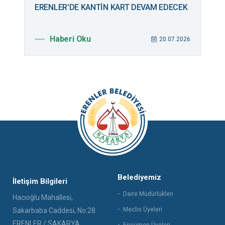
ERENLER’DE KANTİN KART DEVAM EDECEK
B
M
Haberi Oku
026
20.07.2026
Belediyemiz
İletişim Bilgileri
Daire Müdürlükleri
Hacıoğlu Mahallesi,
Meclis Üyeleri
Sakarbaba Caddesi, No:28
ERENLER / SAKARYA