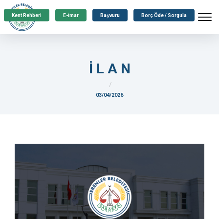
Kent Rehberi
E-İmar
Başvuru
Borç Öde / Sorgula
İ L A N
03/04/2026